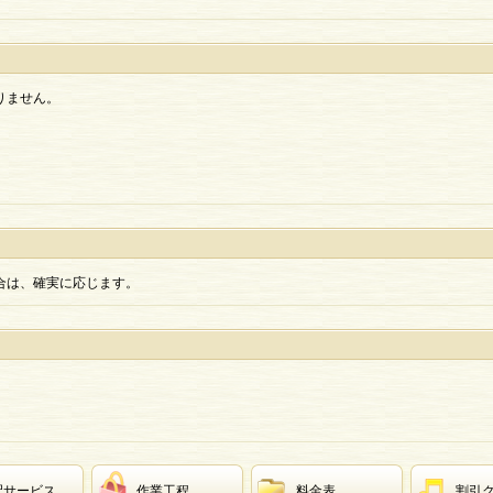
りません。
合は、確実に応じます。
配サービス
作業工程
料金表
割引